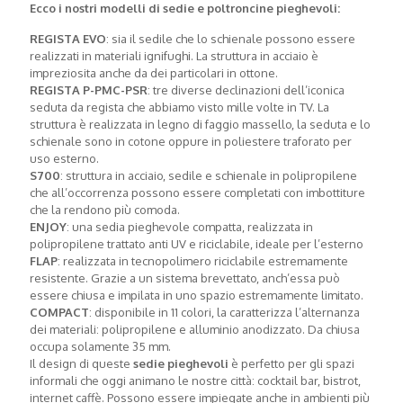
Ecco i nostri modelli di sedie e poltroncine pieghevoli:
REGISTA EVO
: sia il sedile che lo schienale possono essere
realizzati in materiali ignifughi. La struttura in acciaio è
impreziosita anche da dei particolari in ottone.
REGISTA P-PMC-PSR
: tre diverse declinazioni dell’iconica
seduta da regista che abbiamo visto mille volte in TV. La
struttura è realizzata in legno di faggio massello, la seduta e lo
schienale sono in cotone oppure in poliestere traforato per
uso esterno.
S700
: struttura in acciaio, sedile e schienale in polipropilene
che all’occorrenza possono essere completati con imbottiture
che la rendono più comoda.
ENJOY
: una sedia pieghevole compatta, realizzata in
polipropilene trattato anti UV e riciclabile, ideale per l’esterno
FLAP
: realizzata in tecnopolimero riciclabile estremamente
resistente. Grazie a un sistema brevettato, anch’essa può
essere chiusa e impilata in uno spazio estremamente limitato.
COMPACT
: disponibile in 11 colori, la caratterizza l’alternanza
dei materiali: polipropilene e alluminio anodizzato. Da chiusa
occupa solamente 35 mm.
Il design di queste
sedie pieghevoli
è perfetto per gli spazi
informali che oggi animano le nostre città: cocktail bar, bistrot,
internet caffè. Possono essere impiegate anche in ambienti più