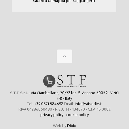
Guarda la mappa
per raggiungerci
S.T.F. S.r.l.
-
Via Ciambellana, 70/72 loc. S. Ansano 50059 - VINCI
(FI) - Italy
Tel.
+39 0571 584692
Email:
info@stfsedie.it
P.IVA 04286060480 - R.E.A.: FI - 434070 - C.I.V.: 15.000€
privacy policy
-
cookie policy
Web by
Dibix