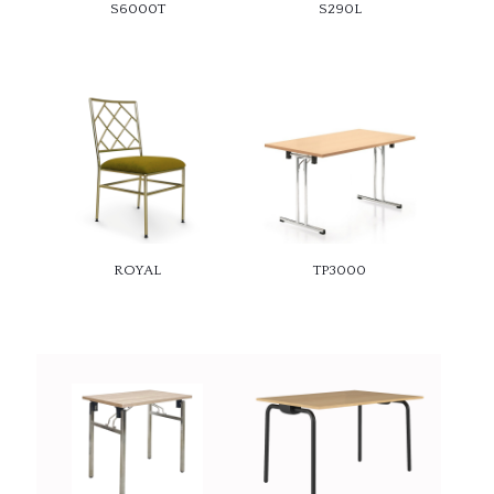
S6000T
S290L
ROYAL
TP3000