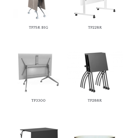
TP75R BIG
TP228R
TP3300
TP288R