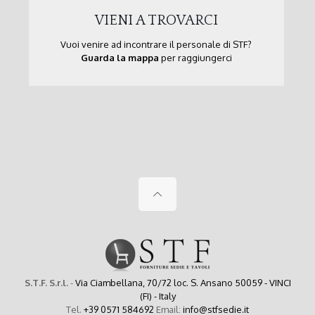
VIENI A TROVARCI
Vuoi venire ad incontrare il personale di STF?
Guarda la mappa
per raggiungerci
S.T.F. S.r.l.
-
Via Ciambellana, 70/72 loc. S. Ansano 50059 - VINCI
(FI) - Italy
Tel.
+39 0571 584692
Email:
info@stfsedie.it