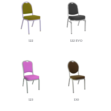
122
122 EVO
123
130