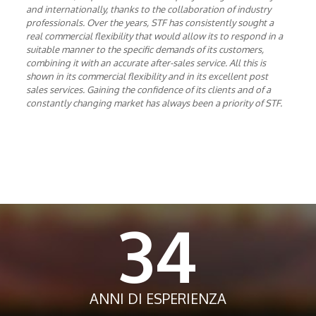
and internationally, thanks to the collaboration of industry
professionals. Over the years, STF has consistently sought a
real commercial flexibility that would allow its to respond in a
suitable manner to the specific demands of its customers,
combining it with an accurate after-sales service. All this is
shown in its commercial flexibility and in its excellent post
sales services. Gaining the confidence of its clients and of a
constantly changing market has always been a priority of STF.
34
ANNI DI ESPERIENZA