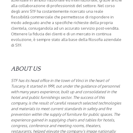
aziendale in ambito nazionale ed internazionale, grazie anche
alla collaborazione di professionisti del settore. Nel corso
degli anni STF ha costantemente ricercato una reale
flessibilità commerciale che permettesse di rispondere in
modo adeguato anche a specifiche richieste della propria
clientela, coniugandola ad un accurato servizio post-vendita.
Ottenere la fiducia dei clienti e di un mercato in continua
evoluzione, è sempre stato alla base della filosofia aziendale
di STF.
ABOUT US
STF has its head office in the town of Vinci in the heart of
Tuscany. It started in 1991, out under the guidance of personnel
with many years experience, built up and consolidated in the
hotel and public furnishings sector.
The success of this
company, is the result of careful research selected technologies
and materials to meet current standards in safety and fire
prevention within the supply of furniture for public spaces.
The
experience gained in supplying chairs and tables for hotels,
congress, conference and meeting rooms, theaters,
restaurants, helped elevate the company’s image nationally