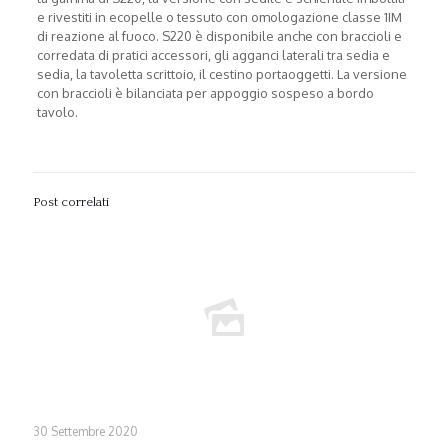
e rivestiti in ecopelle o tessuto con omologazione classe 1IM
di reazione al fuoco. S220 è disponibile anche con braccioli e
corredata di pratici accessori, gli agganci laterali tra sedia e
sedia, la tavoletta scrittoio, il cestino portaoggetti. La versione
con braccioli è bilanciata per appoggio sospeso a bordo
tavolo.
Post correlati
30 Settembre 2020