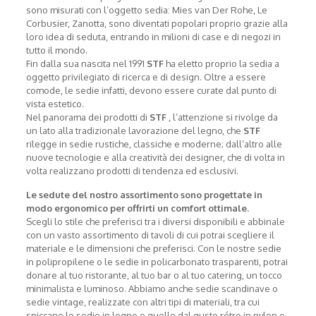
sono misurati con l’oggetto sedia: Mies van Der Rohe, Le
Corbusier, Zanotta, sono diventati popolari proprio grazie alla
loro idea di seduta, entrando in milioni di case e di negozi in
tutto il mondo.
Fin dalla sua nascita nel 1991
STF
ha eletto proprio la sedia a
oggetto privilegiato di ricerca e di design. Oltre a essere
comode, le sedie infatti, devono essere curate dal punto di
vista estetico.
Nel panorama dei prodotti di
STF
, l’attenzione si rivolge da
un lato alla tradizionale lavorazione del legno, che
STF
rilegge in sedie rustiche, classiche e moderne; dall’altro alle
nuove tecnologie e alla creatività dei designer, che di volta in
volta realizzano prodotti di tendenza ed esclusivi.
Le sedute del nostro assortimento sono progettate in
modo ergonomico per offrirti un comfort ottimale.
Scegli lo stile che preferisci tra i diversi disponibili e abbinale
con un vasto assortimento di tavoli di cui potrai scegliere il
materiale e le dimensioni che preferisci. Con le nostre sedie
in polipropilene o le sedie in policarbonato trasparenti, potrai
donare al tuo ristorante, al tuo bar o al tuo catering, un tocco
minimalista e luminoso. Abbiamo anche sedie scandinave o
sedie vintage, realizzate con altri tipi di materiali, tra cui
spiccano le sedie in legno o quelle dal gusto rétro in nylon e