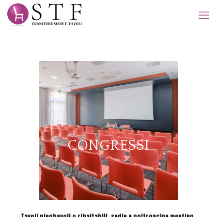
CONGRESSI
Tavoli pieghevoli o ribaltabili, sedie e poltroncine meeting,