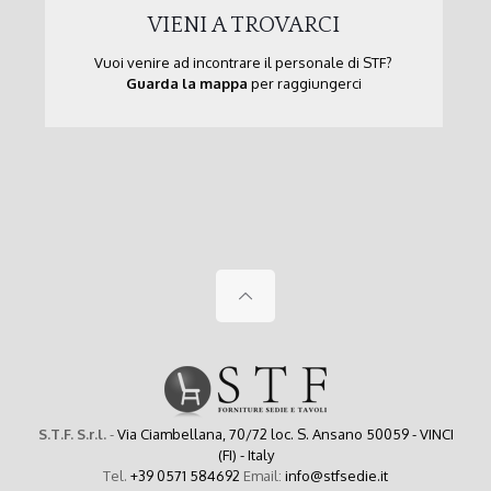
VIENI A TROVARCI
Vuoi venire ad incontrare il personale di STF?
Guarda la mappa
per raggiungerci
S.T.F. S.r.l.
-
Via Ciambellana, 70/72 loc. S. Ansano 50059 - VINCI
(FI) - Italy
Tel.
+39 0571 584692
Email:
info@stfsedie.it