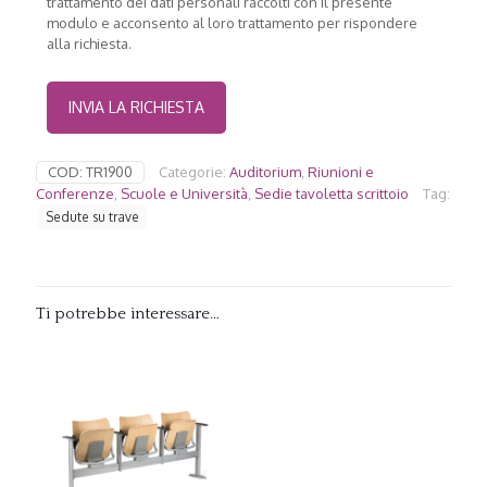
trattamento dei dati personali raccolti con il presente
modulo e acconsento al loro trattamento per rispondere
alla richiesta.
COD:
TR1900
Categorie:
Auditorium
,
Riunioni e
Conferenze
,
Scuole e Università
,
Sedie tavoletta scrittoio
Tag:
Sedute su trave
Ti potrebbe interessare…