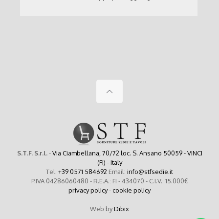
S.T.F. S.r.l.
-
Via Ciambellana, 70/72 loc. S. Ansano 50059 - VINCI
(FI) - Italy
Tel.
+39 0571 584692
Email:
info@stfsedie.it
P.IVA 04286060480 - R.E.A.: FI - 434070 - C.I.V.: 15.000€
privacy policy
-
cookie policy
Web by
Dibix