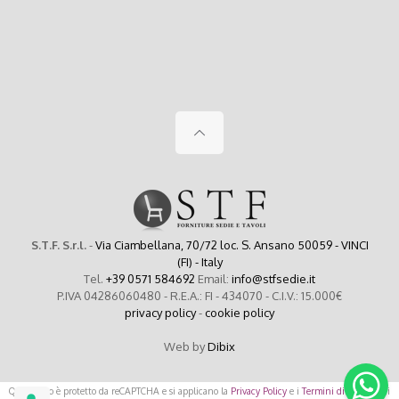
S.T.F. S.r.l.
-
Via Ciambellana, 70/72 loc. S. Ansano 50059 - VINCI
(FI) - Italy
Tel.
+39 0571 584692
Email:
info@stfsedie.it
P.IVA 04286060480 - R.E.A.: FI - 434070 - C.I.V.: 15.000€
privacy policy
-
cookie policy
Web by
Dibix
Questo sito è protetto da reCAPTCHA e si applicano la
Privacy Policy
e i
Termini di Servizio
di