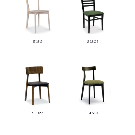
SL511
SL503
SL927
SL510