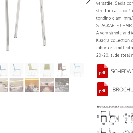
versatile. Sedia con
struttura acciaio 
tondino diam. mm.1
STACKABLE CHAIR
A very simple and 
Kuadra collection c
fabric or simil lea
20×20, slide steel 