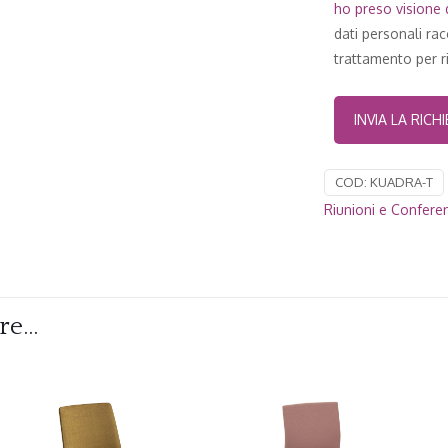
ho preso visione d
dati personali ra
trattamento per ri
COD:
KUADRA-T
Riunioni e Confere
are…