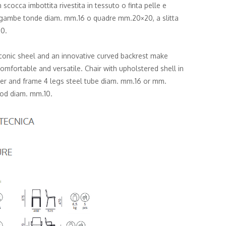
 scocca imbottita rivestita in tessuto o finta pelle e
4 gambe tonde diam. mm.16 o quadre mm.20×20, a slitta
0.
iconic sheel and an innovative curved backrest make
omfortable and versatile. Chair with upholstered shell in
ther and frame 4 legs steel tube diam. mm.16 or mm.
rod diam. mm.10.