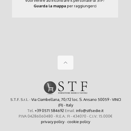
Vuoi venire ad incontrare il personale di STF?
Guarda la mappa
per raggiungerci
S.T.F. S.r.l.
-
Via Ciambellana, 70/72 loc. S. Ansano 50059 - VINCI
(FI) - Italy
Tel.
+39 0571 584692
Email:
info@stfsedie.it
P.IVA 04286060480 - R.E.A.: FI - 434070 - C.I.V.: 15.000€
privacy policy
-
cookie policy