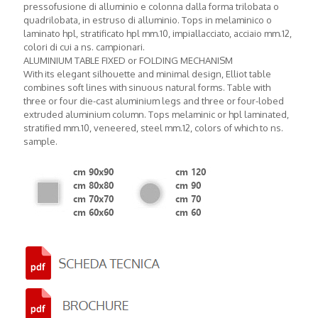
pressofusione di alluminio e colonna dalla forma trilobata o
quadrilobata, in estruso di alluminio. Tops in melaminico o
laminato hpl, stratificato hpl mm.10, impiallacciato, acciaio mm.12,
colori di cui a ns. campionari.
ALUMINIUM TABLE FIXED or FOLDING MECHANISM
With its elegant silhouette and minimal design, Elliot table
combines soft lines with sinuous natural forms. Table with
three or four die-cast aluminium legs and three or four-lobed
extruded aluminium column. Tops melaminic or hpl laminated,
stratified mm.10, veneered, steel mm.12, colors of which to ns.
sample.