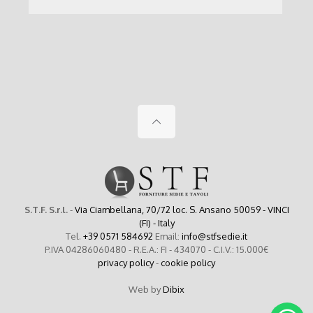
S.T.F. S.r.l.
-
Via Ciambellana, 70/72 loc. S. Ansano 50059 - VINCI
(FI) - Italy
Tel.
+39 0571 584692
Email:
info@stfsedie.it
P.IVA 04286060480 - R.E.A.: FI - 434070 - C.I.V.: 15.000€
privacy policy
-
cookie policy
Web by
Dibix