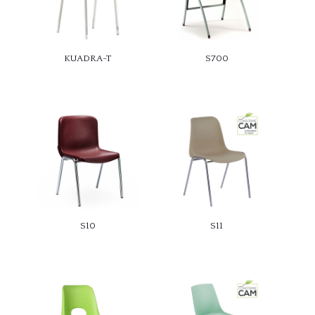
KUADRA-T
S700
S10
S11