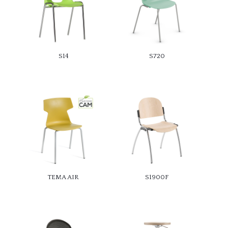
S14
S720
TEMA AIR
S1900F