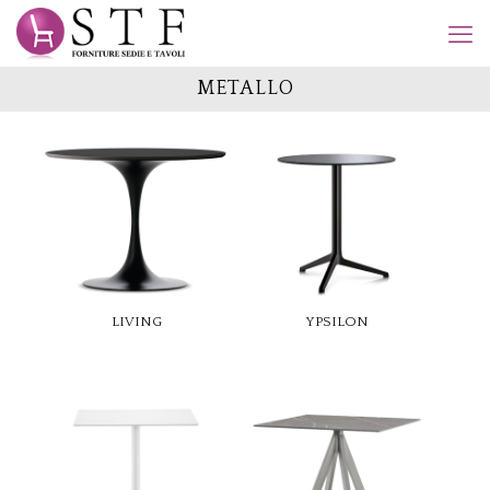
METALLO
LIVING
YPSILON