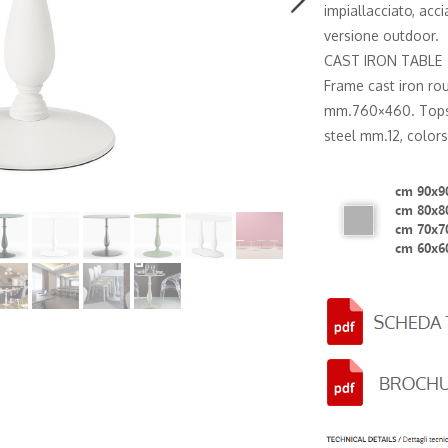
impiallacciato, acci
versione outdoor.
CAST IRON TABLE
Frame cast iron r
mm.760×460. Tops m
steel mm.12, colors