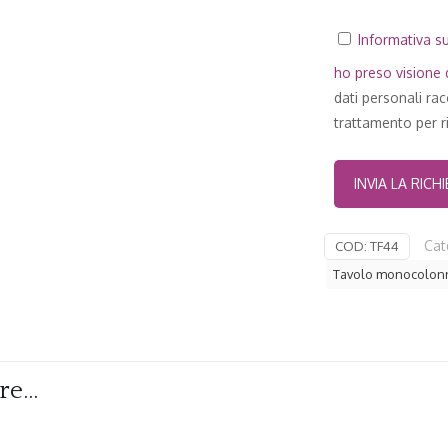
Informativa su
ho preso visione d
dati personali ra
trattamento per ri
Cat
COD:
TF44
Tavolo monocolon
are…