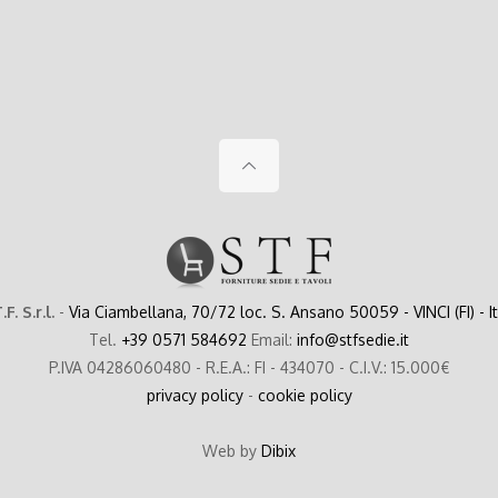
.F. S.r.l.
-
Via Ciambellana, 70/72 loc. S. Ansano 50059 - VINCI (FI) - I
Tel.
+39 0571 584692
Email:
info@stfsedie.it
P.IVA 04286060480 - R.E.A.: FI - 434070 - C.I.V.: 15.000€
privacy policy
-
cookie policy
Web by
Dibix