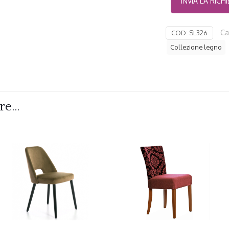
Ca
COD:
SL326
Collezione legno
are…