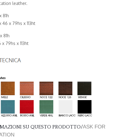
tation leather.
x 81h
46 x 79hs x 113ht
x 81h
x 79hs x 113ht
ASK FOR
ORMAZIONI SU QUESTO PRODOTTO/
ATION