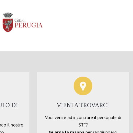
ULO DI
VIENI A TROVARCI
Vuoi venire ad incontrare il personale di
ndo il nostro
STF?
to
Guarda la mappa
per raggiungerci