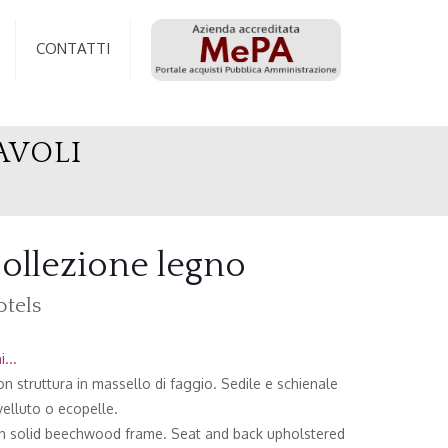
CONTATTI
AVOLI
ollezione legno
otels
...
n struttura in massello di faggio. Sedile e schienale
 velluto o ecopelle.
th solid beechwood frame. Seat and back upholstered