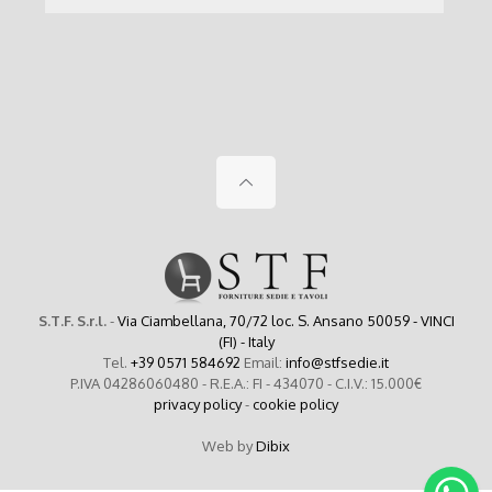
S.T.F. S.r.l.
-
Via Ciambellana, 70/72 loc. S. Ansano 50059 - VINCI
(FI) - Italy
Tel.
+39 0571 584692
Email:
info@stfsedie.it
P.IVA 04286060480 - R.E.A.: FI - 434070 - C.I.V.: 15.000€
privacy policy
-
cookie policy
Web by
Dibix