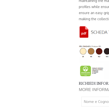
maintaining the ma
profiles while ensu
ensure an easy grip
making the collect
RICHIEDI INF
MORE INFORM