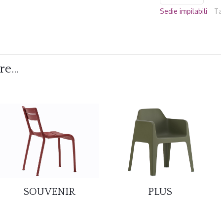
Sedie impilabili
T
are…
SOUVENIR
PLUS