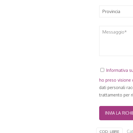
Informativa su
ho preso visione d
dati personali ra
trattamento per ri
Ca
COD:
LIBRE