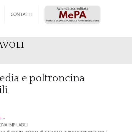
CONTATTI
AVOLI
edia e poltroncina
li
...
NA IMPILABILI