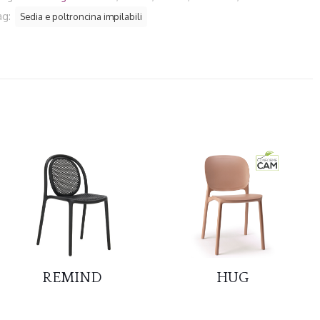
ag:
Sedia e poltroncina impilabili
REMIND
HUG