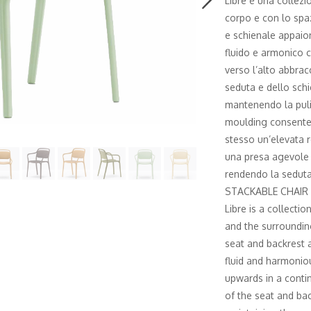
Libre è una collezi
corpo e con lo spaz
e schienale appaion
fluido e armonico 
verso l’alto abbra
seduta e dello schi
mantenendo la puliz
moulding consente 
stesso un’elevata r
una presa agevole 
rendendo la seduta 
STACKABLE CHAIR
Libre is a collecti
and the surroundin
seat and backrest a
fluid and harmonio
upwards in a cont
of the seat and bac