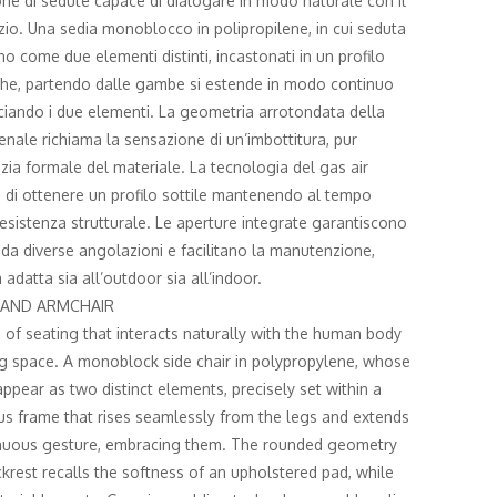
one di sedute capace di dialogare in modo naturale con il
io. Una sedia monoblocco in polipropilene, in cui seduta
o come due elementi distinti, incastonati in un profilo
che, partendo dalle gambe si estende in modo continuo
cciando i due elementi. La geometria arrotondata della
enale richiama la sensazione di un’imbottitura, pur
ia formale del materiale. La tecnologia del gas air
di ottenere un profilo sottile mantenendo al tempo
esistenza strutturale. Le aperture integrate garantiscono
da diverse angolazioni e facilitano la manutenzione,
adatta sia all’outdoor sia all’indoor.
 AND ARMCHAIR
on of seating that interacts naturally with the human body
g space. A monoblock side chair in polypropylene, whose
ppear as two distinct elements, precisely set within a
us frame that rises seamlessly from the legs and extends
inuous gesture, embracing them. The rounded geometry
krest recalls the softness of an upholstered pad, while