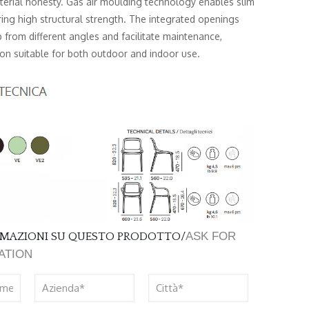
terial honesty. Gas air moulding technology enables slim
ring high structural strength. The integrated openings
 from different angles and facilitate maintenance,
ion suitable for both outdoor and indoor use.
ASK FOR
ORMAZIONI SU QUESTO PRODOTTO/
ATION