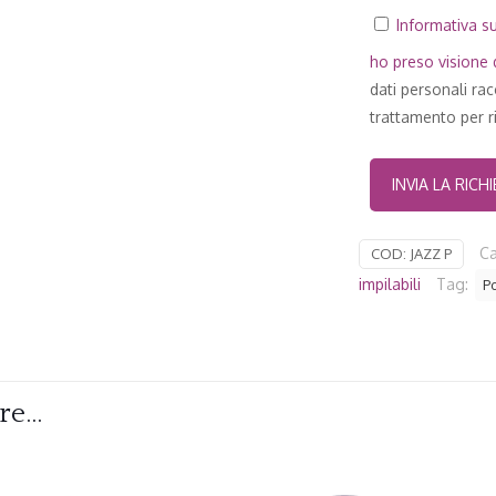
Informativa su
ho preso visione d
dati personali ra
trattamento per ri
Ca
COD:
JAZZ P
impilabili
Tag:
Po
are…