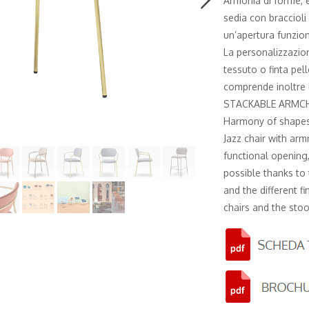
Armonia di forme, 
sedia con braccioli 
un’apertura funzion
La personalizzazion
tessuto o finta pell
comprende inoltre l
STACKABLE ARMC
Harmony of shapes,
Jazz chair with arm
functional opening,
possible thanks to 
and the different fi
chairs and the sto