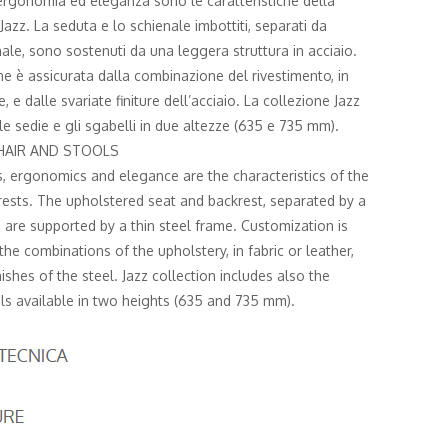
ergonomia ed eleganza sono le caratteristiche della
Jazz. La seduta e lo schienale imbottiti, separati da
ale, sono sostenuti da una leggera struttura in acciaio.
e è assicurata dalla combinazione del rivestimento, in
e, e dalle svariate finiture dell’acciaio. La collezione Jazz
e sedie e gli sgabelli in due altezze (635 e 735 mm).
HAIR AND STOOLS
 ergonomics and elegance are the characteristics of the
rests. The upholstered seat and backrest, separated by a
 are supported by a thin steel frame. Customization is
the combinations of the upholstery, in fabric or leather,
nishes of the steel. Jazz collection includes also the
ols available in two heights (635 and 735 mm).