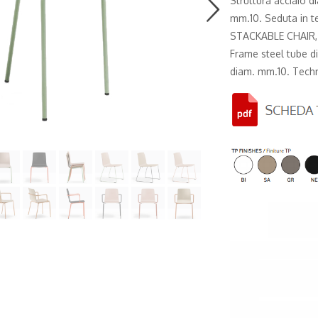
Struttura acciaio d
mm.10. Seduta in te
STACKABLE CHAIR
Frame steel tube d
diam. mm.10. Techno