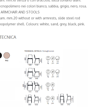
iam. mm.16 senza o con braccioli, slitta tondino diam.
cnopolimero nei colori bianco, sabbia, grigio, nero, rosa.
, ARMCHAIR AND STOOLS
iam. mm.20 without or with armrests, slide steel rod
polymer shell. Colours: wihite, sand, grey, black, pink.