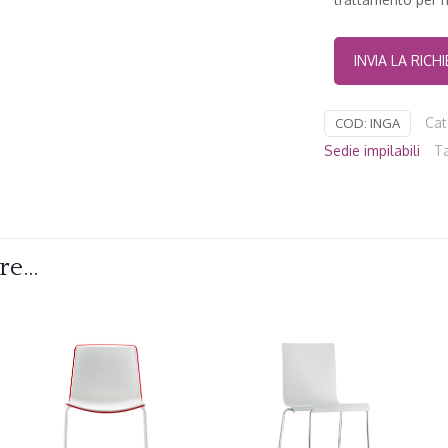
Cat
COD:
INGA
Sedie impilabili
T
are…