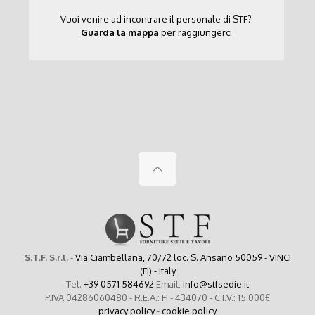
Vuoi venire ad incontrare il personale di STF?
Guarda la mappa
per raggiungerci
S.T.F. S.r.l.
-
Via Ciambellana, 70/72 loc. S. Ansano 50059 - VINCI
(FI) - Italy
Tel.
+39 0571 584692
Email:
info@stfsedie.it
P.IVA 04286060480 - R.E.A.: FI - 434070 - C.I.V.: 15.000€
privacy policy
-
cookie policy