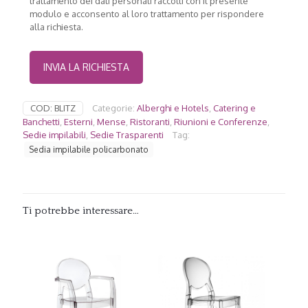
trattamento dei dati personali raccolti con il presente
modulo e acconsento al loro trattamento per rispondere
alla richiesta.
COD:
BLITZ
Categorie:
Alberghi e Hotels
,
Catering e
Banchetti
,
Esterni
,
Mense
,
Ristoranti
,
Riunioni e Conferenze
,
Sedie impilabili
,
Sedie Trasparenti
Tag:
Sedia impilabile policarbonato
Ti potrebbe interessare…