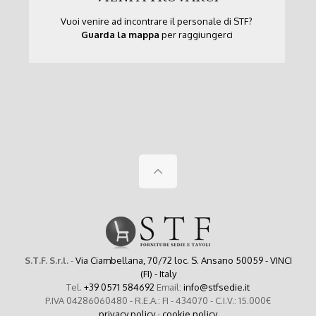
Vuoi venire ad incontrare il personale di STF?
Guarda la mappa
per raggiungerci
S.T.F. S.r.l.
-
Via Ciambellana, 70/72 loc. S. Ansano 50059 - VINCI
(FI) - Italy
Tel.
+39 0571 584692
Email:
info@stfsedie.it
P.IVA 04286060480 - R.E.A.: FI - 434070 - C.I.V.: 15.000€
privacy policy
-
cookie policy