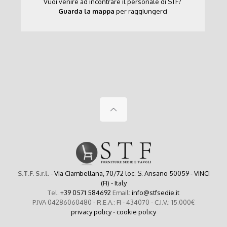
Vuoi venire ad incontrare il personale di STF?
Guarda la mappa
per raggiungerci
S.T.F. S.r.l.
-
Via Ciambellana, 70/72 loc. S. Ansano 50059 - VINCI
(FI) - Italy
Tel.
+39 0571 584692
Email:
info@stfsedie.it
P.IVA 04286060480 - R.E.A.: FI - 434070 - C.I.V.: 15.000€
privacy policy
-
cookie policy